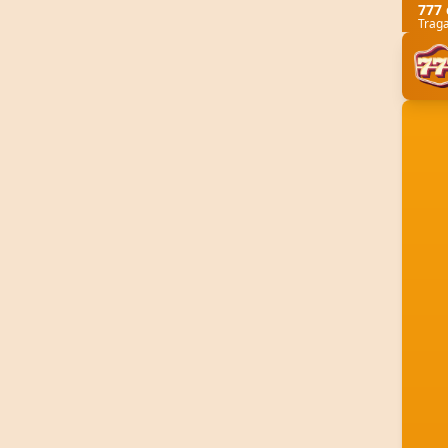
777 
Trag