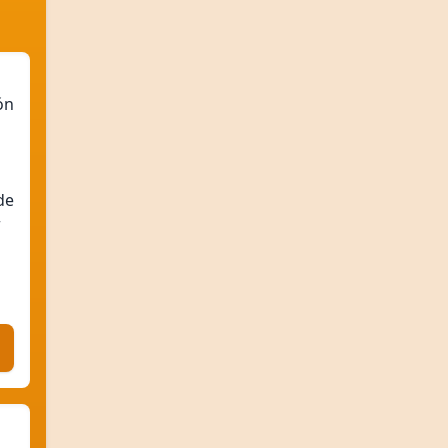
ón
de
r