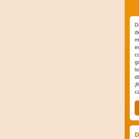
D
d
m
e
c
g
l
d
¡
c
D